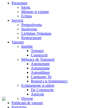
Prezentare
Istoric
Misiune si viziune
Echipa
Servicii
Preinsolventa
Insolventa
Lichidare Voluntara
Restructurare
Vanzare
Imobile
Terenuri
Constructii
Mijloace de Transport
Autoturisme
Autoturisme
Autoutilitare
Camioane Tir
Remorci si Semiremorci
Echipamente si utilaje
De Constructie
Agricole
Diverse
Publicatii de vanzare
Portofoliu