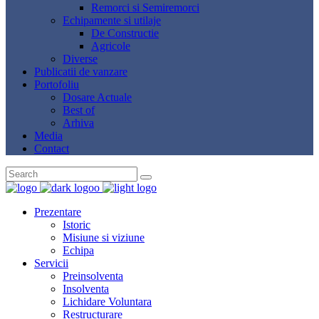
Remorci si Semiremorci
Echipamente si utilaje
De Constructie
Agricole
Diverse
Publicatii de vanzare
Portofoliu
Dosare Actuale
Best of
Arhiva
Media
Contact
Prezentare
Istoric
Misiune si viziune
Echipa
Servicii
Preinsolventa
Insolventa
Lichidare Voluntara
Restructurare