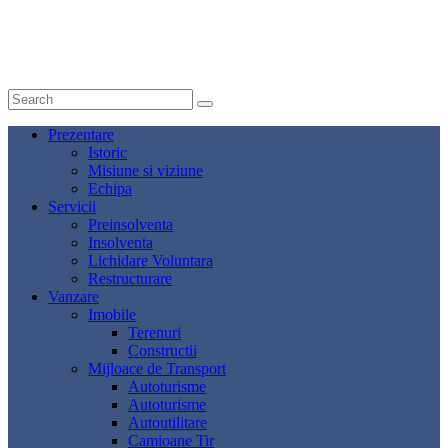
Email:
office@ri-group.ro
Prezentare
Istoric
Misiune si viziune
Echipa
Servicii
Preinsolventa
Insolventa
Lichidare Voluntara
Restructurare
Vanzare
Imobile
Terenuri
Constructii
Mijloace de Transport
Autoturisme
Autoturisme
Autoutilitare
Camioane Tir